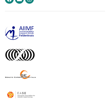
Facebook
Email
Instagram
–
–
Felden.it
Felden.it