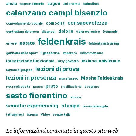
ansia
auguri
apprendimento
autonomia
autostima
calenzano
campi bisenzio
consapevolezza
comodità
coinvolgimento sociale
dolore
contrattura dolorosa
diagnosi
dolore cronico
Domande
feldenkrais
estate
errore
feldenkraistraining
gazzetta dello sport
il gazzettino
imparare
infiammazione
integrazione funzionale
lezione individuale
larry goldfarb
lezioni di prova
lezioni di gruppo
lezioni in presenza
Moshe Feldenkrais
mara fusero
prato
neuroplasticità
pausa
riabilitazione
sbagliare
sesto fiorentino
sforzo
somatic experiencing
stampa
teoria polivagale
tetraparesi
trauma
Video
vogue italia
Le informazioni contenute in questo sito web