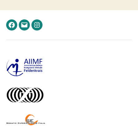
Facebook
Email
Instagram
–
–
Felden.it
Felden.it