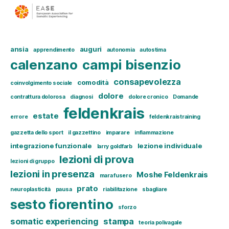
ansia
auguri
apprendimento
autonomia
autostima
calenzano
campi bisenzio
consapevolezza
comodità
coinvolgimento sociale
dolore
contrattura dolorosa
diagnosi
dolore cronico
Domande
feldenkrais
estate
errore
feldenkraistraining
gazzetta dello sport
il gazzettino
imparare
infiammazione
integrazione funzionale
lezione individuale
larry goldfarb
lezioni di prova
lezioni di gruppo
lezioni in presenza
Moshe Feldenkrais
mara fusero
prato
neuroplasticità
pausa
riabilitazione
sbagliare
sesto fiorentino
sforzo
somatic experiencing
stampa
teoria polivagale