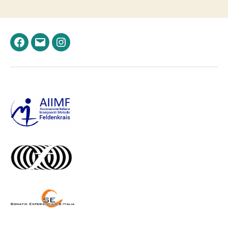
Facebook
Email
Instagram
–
–
Felden.it
Felden.it