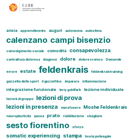
ansia
auguri
apprendimento
autonomia
autostima
calenzano
campi bisenzio
consapevolezza
comodità
coinvolgimento sociale
dolore
contrattura dolorosa
diagnosi
dolore cronico
Domande
feldenkrais
estate
errore
feldenkraistraining
gazzetta dello sport
il gazzettino
imparare
infiammazione
integrazione funzionale
lezione individuale
larry goldfarb
lezioni di prova
lezioni di gruppo
lezioni in presenza
Moshe Feldenkrais
mara fusero
prato
neuroplasticità
pausa
riabilitazione
sbagliare
sesto fiorentino
sforzo
somatic experiencing
stampa
teoria polivagale