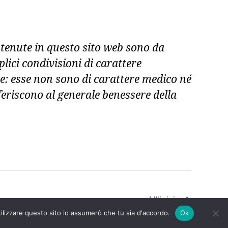
tenute in questo sito web sono da
ici condivisioni di carattere
e: esse non sono di carattere medico né
feriscono al generale benessere della
All'inizio
↑
tilizzare questo sito io assumerò che tu sia d'accordo.
Ok