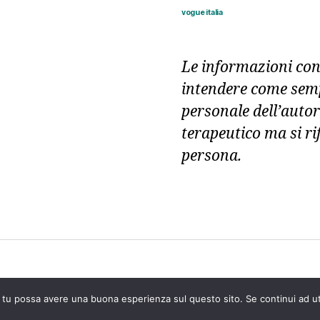
vogue italia
Le informazioni con
intendere come sempl
personale dell’autor
terapeutico ma si ri
persona.
che tu possa avere una buona esperienza sul questo sito. Se continui ad u