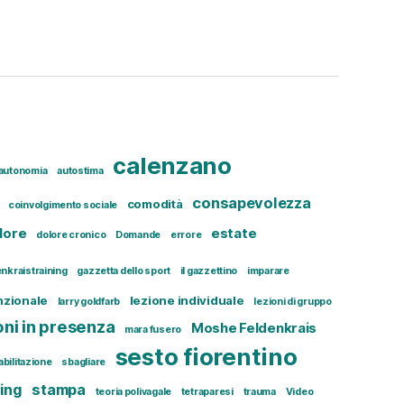
calenzano
autonomia
autostima
consapevolezza
comodità
coinvolgimento sociale
lore
estate
dolore cronico
Domande
errore
enkraistraining
gazzetta dello sport
il gazzettino
imparare
nzionale
lezione individuale
larry goldfarb
lezioni di gruppo
oni in presenza
Moshe Feldenkrais
mara fusero
sesto fiorentino
iabilitazione
sbagliare
ing
stampa
teoria polivagale
tetraparesi
trauma
Video