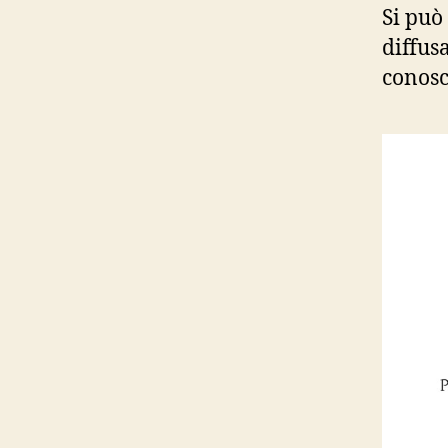
Si può
diffus
conosc