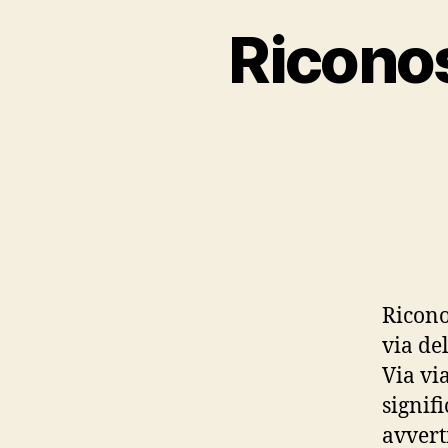
Ricono
Ricono
via de
Via vi
signif
avvert