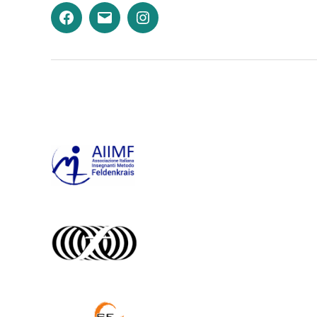
Facebook
Email
Instagram
–
–
Felden.it
Felden.it