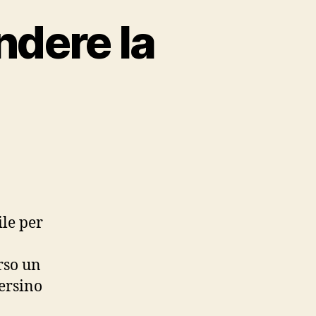
dere la
le per
rso un
persino