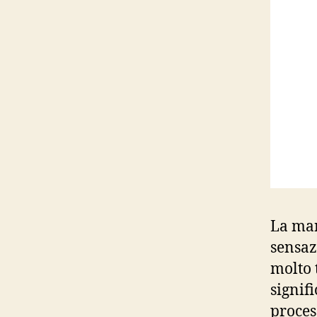
La man
sensaz
molto 
signifi
proces