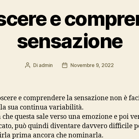
scere e compren
sensazione
Di
admin
Novembre 9, 2022
Autore
Data
articolo
dell'articolo
scere e comprendere la sensazione non è faci
lla sua continua variabilità.
a che questa sale verso una emozione e poi ve
icato, può quindi diventare davvero difficile 
irla prima ancora che nominarla.