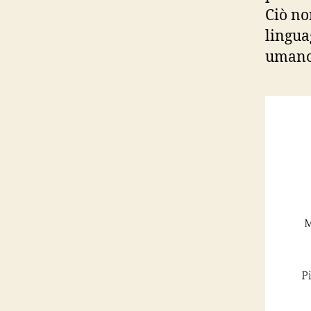
Ciò non
lingua
umano