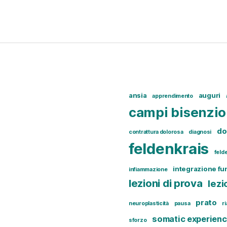
ansia
auguri
apprendimento
campi bisenzio
do
contrattura dolorosa
diagnosi
feldenkrais
feld
integrazione fu
infiammazione
lezioni di prova
lezi
prato
neuroplasticità
pausa
r
somatic experienc
sforzo