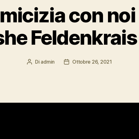
micizia con noi
he Feldenkrais 
Di
admin
Ottobre 26, 2021
Autore
Data
articolo
dell'articolo