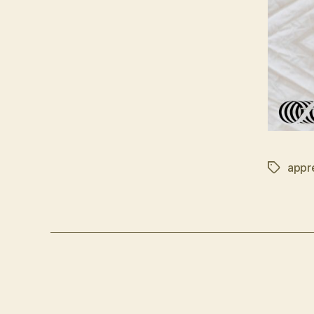
appr
Tag