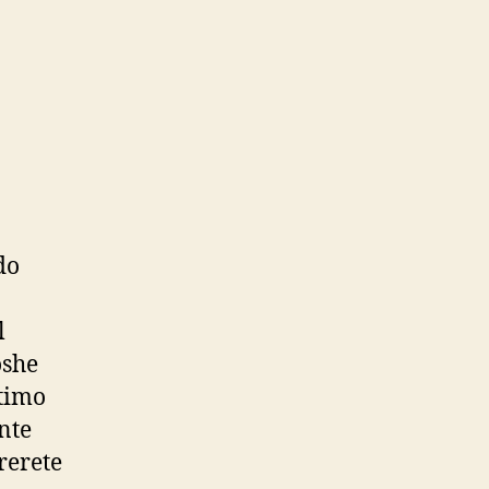
do
l
oshe
ltimo
nte
rerete