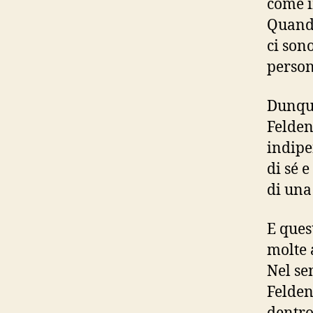
come 
Quando
ci son
person
Dunque
Felden
indipe
di sé 
di una
E ques
molte 
Nel se
Felden